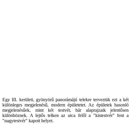
Egy III. kerületi, gyönyörű panorámájú telekre terveztük ezt a két
különleges megjelenésű, modern épületetet. Az épületek hasonló
megjelenésűek, mint két testvér, bár alaprajzaik jelentősen
különböznek. A lejtős telken az utca felől a "kistestvér" fent a
"nagytestvér" kapott helyet.