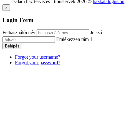
családi ház tervezés - típustervek
2026
©
hazkatalogus.hu
×
Login Form
Felhasználói név
Jelszó
Emlékezzen rám
Belépés
Forgot your username?
Forgot your password?