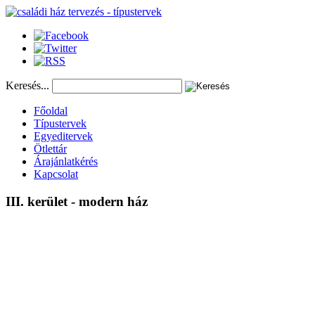
Keresés...
Főoldal
Típustervek
Egyeditervek
Ötlettár
Árajánlatkérés
Kapcsolat
III.
kerület
-
modern
ház