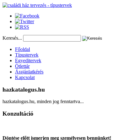
Keresés...
Főoldal
Típustervek
Egyeditervek
Ötlettár
Árajánlatkérés
Kapcsolat
hazkatalogus.hu
hazkatalogus.hu, minden jog fenntartva...
Konzultáció
Döntése előtt ismerjen meg személyesen bennünket!