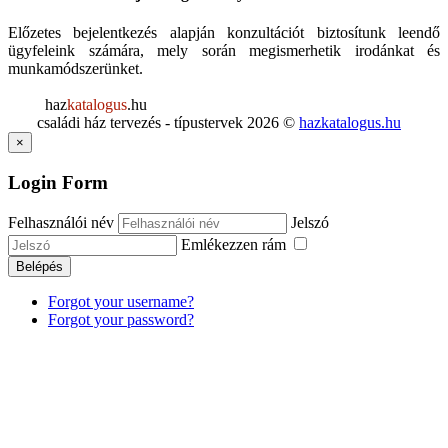
Előzetes bejelentkezés alapján konzultációt biztosítunk leendő
ügyfeleink számára, mely során megismerhetik irodánkat és
munkamódszerünket.
haz
katalogus
.hu
családi ház tervezés - típustervek
2026
©
hazkatalogus.hu
×
Login Form
Felhasználói név
Jelszó
Emlékezzen rám
Belépés
Forgot your username?
Forgot your password?