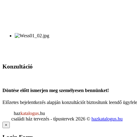
Konzultáció
Döntése előtt ismerjen meg személyesen bennünket!
Előzetes bejelentkezés alapján konzultációt biztosítunk leendő ügyf
haz
katalogus
.hu
családi ház tervezés - típustervek
2026
©
hazkatalogus.hu
×