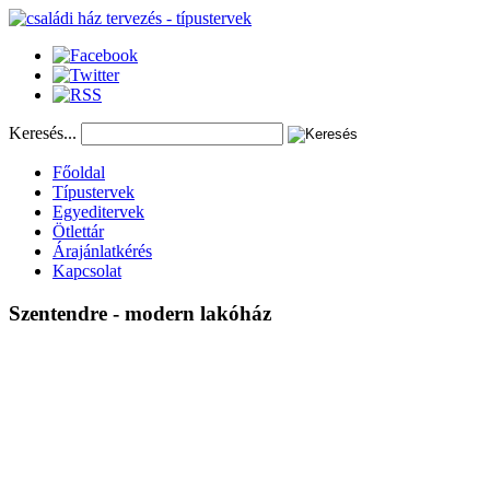
Keresés...
Főoldal
Típustervek
Egyeditervek
Ötlettár
Árajánlatkérés
Kapcsolat
Szentendre
-
modern
lakóház