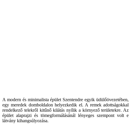
A modern és minimalista épület Szentendre egyik üdülőövezetében,
egy meredek domboldalon helyezkedik el. A remek adottságokkal
rendelkező telekről kitűnő kilátás nyílik a környező területekre. Az
épület alaprajzi és tömegformálásánál lényeges szempont volt e
látvány kihangsúlyozása.