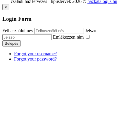
családi ház tervezés - típustervek
2026
©
hazkatalogus.hu
×
Login Form
Felhasználói név
Jelszó
Emlékezzen rám
Belépés
Forgot your username?
Forgot your password?