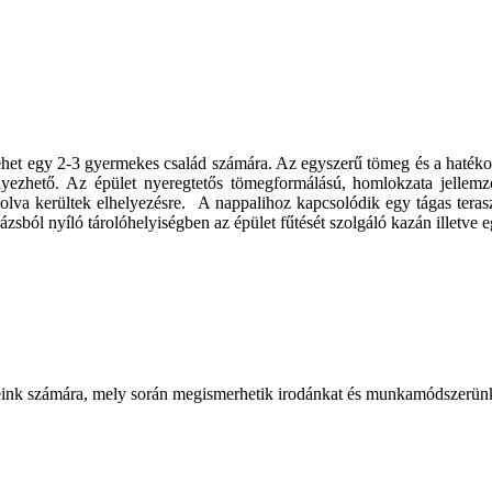
lehet egy 2-3 gyermekes család számára. Az egyszerű tömeg és a hatéko
elyezhető.
Az épület nyeregtetős tömegformálású, homlokzata jellemző
jolva kerültek elhelyezésre.
A nappalihoz kapcsolódik egy tágas teras
arázsból nyíló tárolóhelyiségben az épület fűtését szolgáló kazán illetve
eleink számára, mely során megismerhetik irodánkat és munkamódszerün