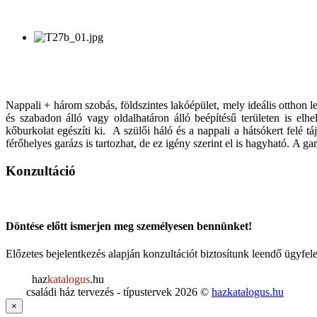
Nappali + három szobás, földszintes lakóépület, mely ideális otthon 
és szabadon álló vagy oldalhatáron álló beépítésű területen is elh
kőburkolat egészíti ki.
A szülői háló és a nappali a hátsókert felé tá
férőhelyes garázs is tartozhat, de ez igény szerint el is hagyható. A g
Konzultáció
Döntése előtt ismerjen meg személyesen bennünket!
Előzetes bejelentkezés alapján konzultációt biztosítunk leendő ügyf
haz
katalogus
.hu
családi ház tervezés - típustervek
2026
©
hazkatalogus.hu
×