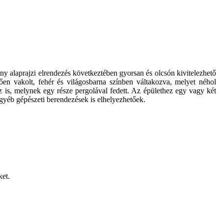
ny alaprajzi elrendezés következtében gyorsan és olcsón kivitelezhető
en vakolt, fehér és világosbarna színben váltakozva, melyet néhol
z is, melynek egy része pergolával fedett. Az épülethez egy vagy két
 egyéb gépészeti berendezések is elhelyezhetőek.
ket.