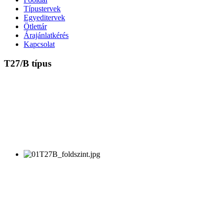
Típustervek
Egyeditervek
Ötlettár
Árajánlatkérés
Kapcsolat
T27/B
típus