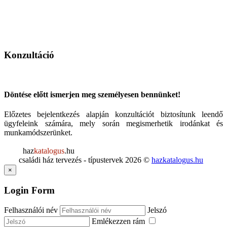
Konzultáció
Döntése előtt ismerjen meg személyesen bennünket!
Előzetes bejelentkezés alapján konzultációt biztosítunk leendő
ügyfeleink számára, mely során megismerhetik irodánkat és
munkamódszerünket.
haz
katalogus
.hu
családi ház tervezés - típustervek
2026
©
hazkatalogus.hu
×
Login Form
Felhasználói név
Jelszó
Emlékezzen rám