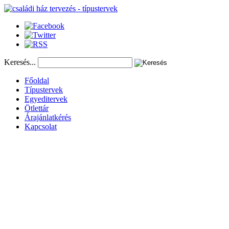
Keresés...
Főoldal
Típustervek
Egyeditervek
Ötlettár
Árajánlatkérés
Kapcsolat