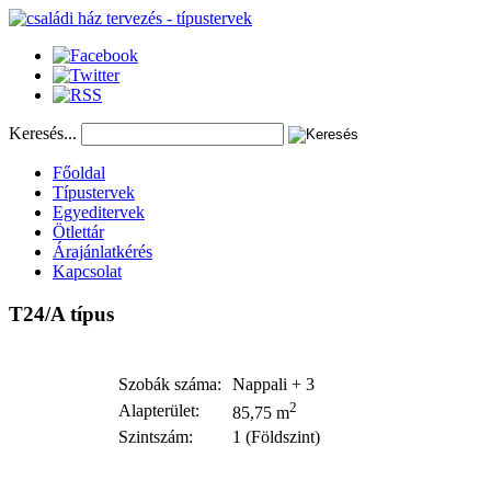
Keresés...
Főoldal
Típustervek
Egyeditervek
Ötlettár
Árajánlatkérés
Kapcsolat
T24/A
típus
Szobák száma:
Nappali + 3
2
Alapterület:
85,75 m
Szintszám:
1 (Földszint)