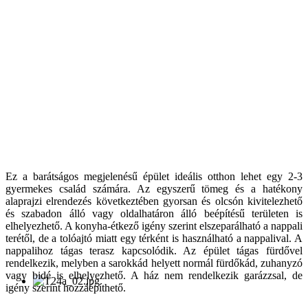
Ez a barátságos megjelenésű épület ideális otthon lehet egy 2-3
gyermekes család számára. Az egyszerű tömeg és a hatékony
alaprajzi elrendezés következtében gyorsan és olcsón kivitelezhető
és szabadon álló vagy oldalhatáron álló beépítésű területen is
elhelyezhető. A konyha-étkező igény szerint elszeparálható a nappali
terétől, de a tolóajtó miatt egy térként is használható a nappalival. A
nappalihoz tágas terasz kapcsolódik. Az épület tágas fürdővel
rendelkezik, melyben a sarokkád helyett normál fürdőkád, zuhanyzó
vagy bidé is elhelyezhető. A ház nem rendelkezik garázzsal, de
igény szerint hozzáépíthető.