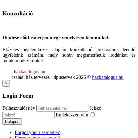
Konzultáció
Döntése előtt ismerjen meg személyesen bennünket!
Előzetes bejelentkezés alapján konzultációt biztosítunk leendő
ügyfeleink számára, mely során megismerhetik irodánkat és
munkamódszerünket.
haz
katalogus
.hu
családi ház tervezés - típustervek
2026
©
hazkatalogus.hu
×
Login Form
Felhasználói név
Jelszó
Emlékezzen rám
Belépés
Forgot your username?
Forgot your password?