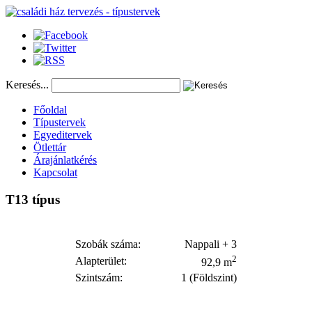
Keresés...
Főoldal
Típustervek
Egyeditervek
Ötlettár
Árajánlatkérés
Kapcsolat
T13
típus
Szobák száma:
Nappali + 3
2
Alapterület:
92,9 m
Szintszám:
1 (Földszint)