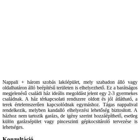
Nappali + három szobás lakóépület, mely szabadon álló vagy
oldalhatáron álló beépítésű területen is elhelyezhető. Ez a barátságos
megjelenésű családi ház ideális megoldást jelent egy 2-3 gyermekes
családnak. A ház térkapcsolati rendszere oldott és jól átlátható, a
terek értelemszerűen kapcsolódnak egymáshoz. Tágas nappalival
rendelkezik, melyben kandalló elhelyezési lehetőség biztosított. A
házhoz nem tartozik garázs, de igény szerint hozzáépíthető, esetleg
külön garázsépület vagy pinceszinti gépkocsitároló tervezése is
lehetséges.
Konzultáció