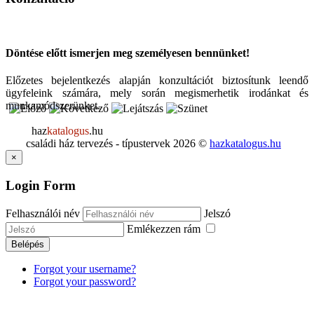
Döntése előtt ismerjen meg személyesen bennünket!
Előzetes bejelentkezés alapján konzultációt biztosítunk leendő
ügyfeleink számára, mely során megismerhetik irodánkat és
munkamódszerünket.
haz
katalogus
.hu
családi ház tervezés - típustervek
2026
©
hazkatalogus.hu
×
Login Form
Felhasználói név
Jelszó
Emlékezzen rám
Belépés
Forgot your username?
Forgot your password?