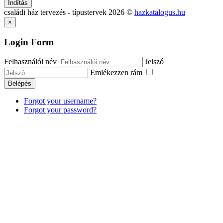
Indítás
családi ház tervezés - típustervek
2026
©
hazkatalogus.hu
×
Login Form
Felhasználói név
Jelszó
Emlékezzen rám
Belépés
Forgot your username?
Forgot your password?