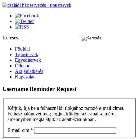
Keresés...
Főoldal
Típustervek
Egyeditervek
Ötlettár
Árajánlatkérés
Kapcsolat
Username
Reminder
Request
Kérjük, írja be a felhasználói fiókjához tartozó e-mail-címet.
Felhasználónevét meg fogjuk küldeni az e-mail-címére,
amennyiben megtaláljuk az adatbázisunkban.
E-mail-cím
*