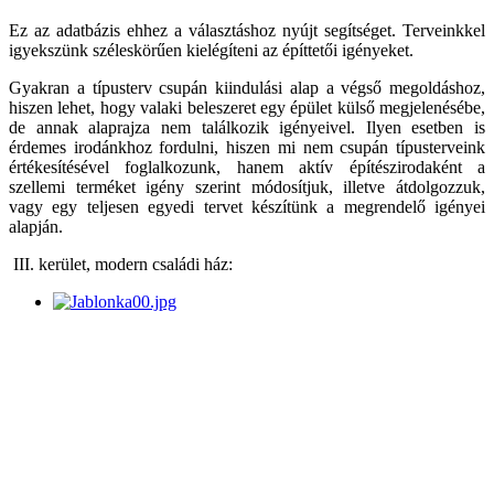
Ez az adatbázis ehhez a választáshoz nyújt segítséget. Terveinkkel
igyekszünk széleskörűen kielégíteni az építtetői igényeket.
Gyakran a típusterv csupán kiindulási alap a végső megoldáshoz,
hiszen lehet, hogy valaki beleszeret egy épület külső megjelenésébe,
de annak alaprajza nem találkozik igényeivel. Ilyen esetben is
érdemes irodánkhoz fordulni, hiszen mi nem csupán típusterveink
értékesítésével foglalkozunk, hanem aktív építészirodaként a
szellemi terméket igény szerint módosítjuk, illetve átdolgozzuk,
vagy egy teljesen egyedi tervet készítünk a megrendelő igényei
alapján.
III. kerület, modern családi ház: