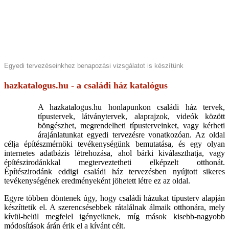
Egyedi tervezéseinkhez benapozási vizsgálatot is készítünk
hazkatalogus.hu - a családi ház katalógus
A hazkatalogus.hu honlapunkon családi ház tervek,
típustervek, látványtervek, alaprajzok, videók között
böngészhet, megrendelheti típusterveinket, vagy kérheti
árajánlatunkat egyedi tervezésre vonatkozóan. Az oldal
célja építészmérnöki tevékenységünk bemutatása, és egy olyan
internetes adatbázis létrehozása, ahol bárki kiválaszthatja, vagy
építészirodánkkal megterveztetheti elképzelt otthonát.
Építészirodánk eddigi családi ház tervezésben nyújtott sikeres
tevékenységének eredményeként jöhetett létre ez az oldal.
Egyre többen döntenek úgy, hogy családi házukat típusterv alapján
készíttetik el. A szerencsésebbek rátalálnak álmaik otthonára, mely
kívül-belül megfelel igényeiknek, míg mások kisebb-nagyobb
módosítások árán érik el a kívánt célt.