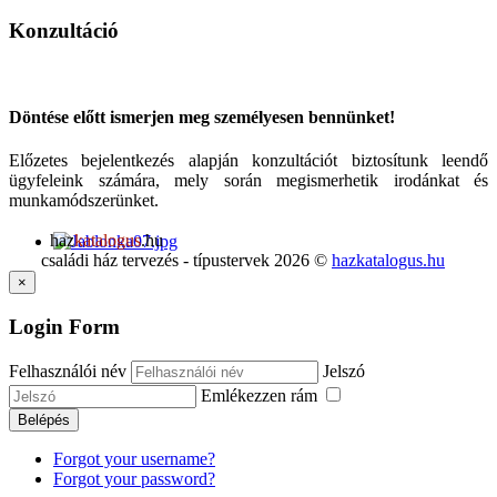
Konzultáció
Döntése előtt ismerjen meg személyesen bennünket!
Előzetes bejelentkezés alapján konzultációt biztosítunk leendő
ügyfeleink számára, mely során megismerhetik irodánkat és
munkamódszerünket.
haz
katalogus
.hu
családi ház tervezés - típustervek
2026
©
hazkatalogus.hu
×
Login Form
Felhasználói név
Jelszó
Emlékezzen rám
Belépés
Forgot your username?
Forgot your password?