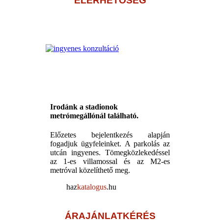
ELÉRHETŐSÉG
Irodánk a stadionok
metrómegállónál található.
Előzetes bejelentkezés alapján
fogadjuk ügyfeleinket. A parkolás az
utcán ingyenes. Tömegközlekedéssel
az 1-es villamossal és az M2-es
metróval közelíthető meg.
haz
katalogus
.hu
ÁRAJÁNLATKÉRÉS