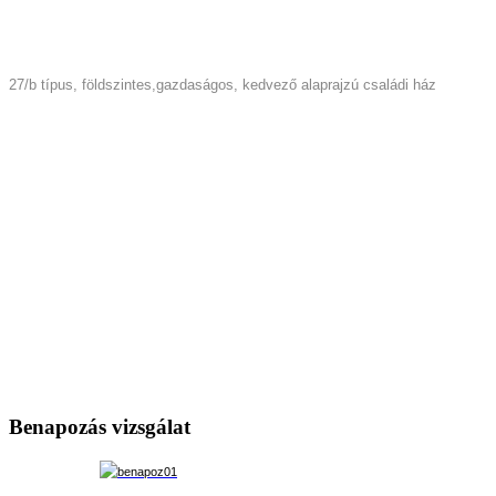
27/b típus, földszintes,gazdaságos, kedvező alaprajzú családi ház
Benapozás vizsgálat